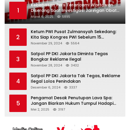
Kebebasan Pers Terancam! Wartawan
1
Diserang Saat Investigasi Jaringan Obat
Terlarang
Maret 6, 2025
5895
Ketum PWI Pusat Zulmansyah Sekedang:
2
Kita Siap Kongres PWI Sebelum 15
Desember 2024
November 29, 2024
5564
Satpol PP DKI Jakarta Diminta Tegas
3
Bongkar Reklame Ilegal
November 28, 2024
3432
Satpol PP DKI Jakarta Tak Tegas, Reklame
4
Ilegal Lolos Penindakan
Desember 6, 2024
3337
Pengamat Desak Penutupan Lava Spa:
5
Jangan Biarkan Hukum Tumpul Hadapi
‘Spa Berkedok
Mei 2, 2025
3197