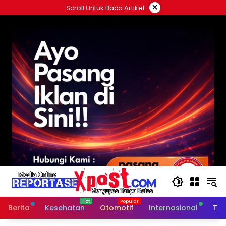
Langsung
×
Scroll Untuk Baca Artikel
ke
konten
Berita
Kesehatan
Otomotif
Internasional
Tek