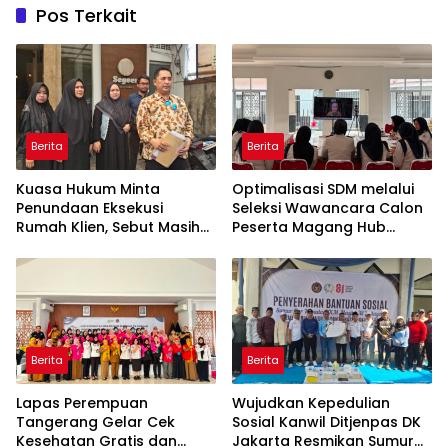
Pos Terkait
Berita
Berita
Kuasa Hukum Minta
Optimalisasi SDM melalui
Penundaan Eksekusi
Seleksi Wawancara Calon
Rumah Klien, Sebut Masih
Peserta Magang Hub
Ada Sejumlah Perkara
Kemnaker Batch 2 Tahun
Hukum yang Berjalan
2026
Berita
Berita
Lapas Perempuan
Wujudkan Kepedulian
Tangerang Gelar Cek
Sosial Kanwil Ditjenpas DK
Kesehatan Gratis dan
Jakarta Resmikan Sumur