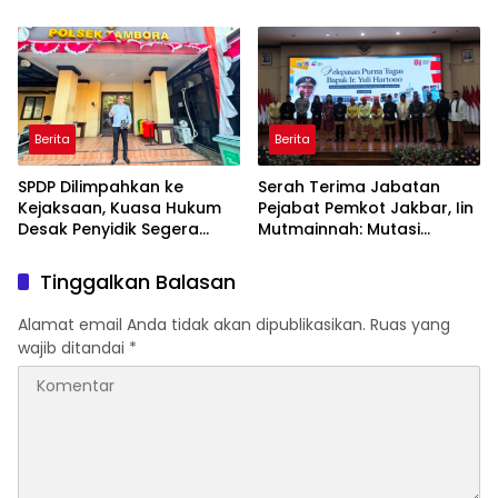
Skrining TB, HIV, serta HPV
Bor di Masjid Al-Hidayah
DNA bagi Petugas dan
Warga Binaan
Berita
Berita
SPDP Dilimpahkan ke
Serah Terima Jabatan
Kejaksaan, Kuasa Hukum
Pejabat Pemkot Jakbar, Iin
Desak Penyidik Segera
Mutmainnah: Mutasi
Tahan Terlapor Kasus
Adalah Proses Regenerasi
Pengeroyokan
untuk Perkuat Pelayanan
Tinggalkan Balasan
Publik
Alamat email Anda tidak akan dipublikasikan.
Ruas yang
wajib ditandai
*