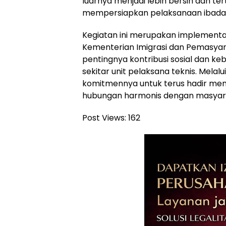
luarnya menjadi lebih bersih dan te
mempersiapkan pelaksanaan ibadah
Kegiatan ini merupakan implementas
Kementerian Imigrasi dan Pemasy
pentingnya kontribusi sosial dan k
sekitar unit pelaksana teknis. Melal
komitmennya untuk terus hadir me
hubungan harmonis dengan masyarak
Post Views:
162