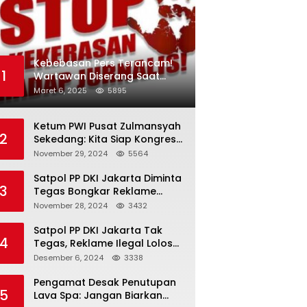
Kebebasan Pers Terancam!
1
Wartawan Diserang Saat
Investigasi Jaringan Obat
Maret 6, 2025
5895
Terlarang
Ketum PWI Pusat Zulmansyah
2
Sekedang: Kita Siap Kongres
PWI Sebelum 15 Desember
November 29, 2024
5564
2024
Satpol PP DKI Jakarta Diminta
3
Tegas Bongkar Reklame
Ilegal
November 28, 2024
3432
Satpol PP DKI Jakarta Tak
4
Tegas, Reklame Ilegal Lolos
Penindakan
Desember 6, 2024
3338
Pengamat Desak Penutupan
5
Lava Spa: Jangan Biarkan