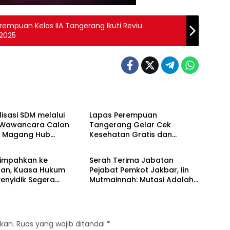
erempuan Kelas IIA Tangerang Ikuti Reviu
2025
Berita
isasi SDM melalui
Lapas Perempuan
i Wawancara Calon
Tangerang Gelar Cek
a Magang Hub
Kesehatan Gratis dan
Berita
er Batch 2 Tahun
Skrining TB, HIV, serta HPV
DNA bagi Petugas dan
limpahkan ke
Serah Terima Jabatan
Warga Binaan
aan, Kuasa Hukum
Pejabat Pemkot Jakbar, Iin
enyidik Segera
Mutmainnah: Mutasi Adalah
Terlapor Kasus
Proses Regenerasi untuk
oyokan
Perkuat Pelayanan Publik
kan.
Ruas yang wajib ditandai
*