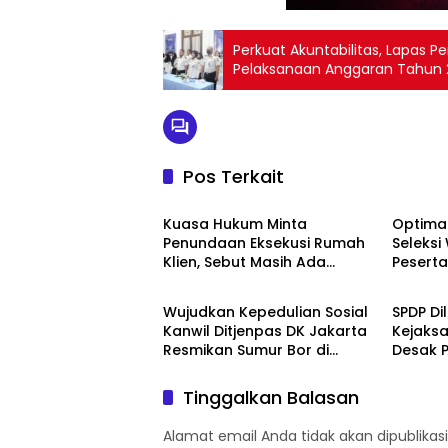
Perkuat Akuntabilitas, Lapas P
Pelaksanaan Anggaran Tahun 
Pos Terkait
Berita
Berita
Kuasa Hukum Minta
Optimal
Penundaan Eksekusi Rumah
Seleks
Klien, Sebut Masih Ada
Pesert
Berita
Berita
Sejumlah Perkara Hukum
Kemnak
yang Berjalan
2026
Wujudkan Kepedulian Sosial
SPDP Di
Kanwil Ditjenpas DK Jakarta
Kejaks
Resmikan Sumur Bor di
Desak P
Masjid Al-Hidayah
Tahan 
Penger
Tinggalkan Balasan
Alamat email Anda tidak akan dipublikasi