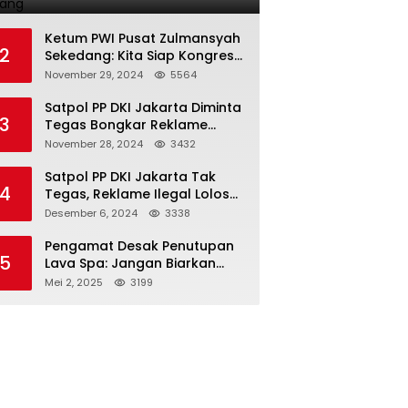
Terlarang
Ketum PWI Pusat Zulmansyah
2
Sekedang: Kita Siap Kongres
PWI Sebelum 15 Desember
November 29, 2024
5564
2024
Satpol PP DKI Jakarta Diminta
3
Tegas Bongkar Reklame
Ilegal
November 28, 2024
3432
Satpol PP DKI Jakarta Tak
4
Tegas, Reklame Ilegal Lolos
Penindakan
Desember 6, 2024
3338
Pengamat Desak Penutupan
5
Lava Spa: Jangan Biarkan
Hukum Tumpul Hadapi ‘Spa
Mei 2, 2025
3199
Berkedok