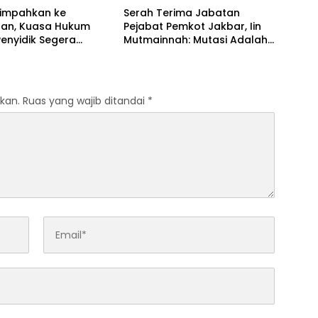
DNA bagi Petugas dan
limpahkan ke
Serah Terima Jabatan
Warga Binaan
aan, Kuasa Hukum
Pejabat Pemkot Jakbar, Iin
enyidik Segera
Mutmainnah: Mutasi Adalah
Terlapor Kasus
Proses Regenerasi untuk
oyokan
Perkuat Pelayanan Publik
kan.
Ruas yang wajib ditandai
*