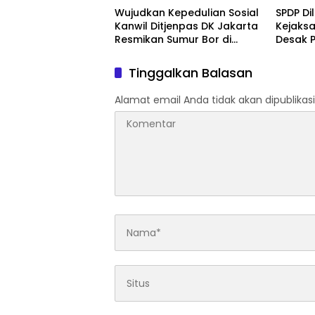
yang Berjalan
2026
Wujudkan Kepedulian Sosial
SPDP Di
Kanwil Ditjenpas DK Jakarta
Kejaks
Resmikan Sumur Bor di
Desak P
Masjid Al-Hidayah
Tahan 
Penger
Tinggalkan Balasan
Alamat email Anda tidak akan dipublikasi