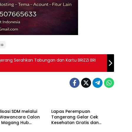
ta
rang Serahkan Tabungan dan Kartu BRIZZI BRI
Berita
isasi SDM melalui
Lapas Perempuan
i Wawancara Calon
Tangerang Gelar Cek
a Magang Hub
Kesehatan Gratis dan
Berita
er Batch 2 Tahun
Skrining TB, HIV, serta HPV