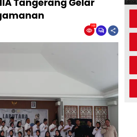
IIA Tangerang Gelar
engamanan
168