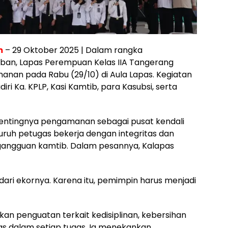
m
– 29 Oktober 2025 | Dalam rangka
an, Lapas Perempuan Kelas IIA Tangerang
nan pada Rabu (29/10) di Aula Lapas. Kegiatan
iri Ka. KPLP, Kasi Kamtib, para Kasubsi, serta
 pentingnya pengamanan sebagai pusat kendali
uruh petugas bekerja dengan integritas dan
gangguan kamtib. Dalam pesannya, Kalapas
dari ekornya. Karena itu, pemimpin harus menjadi
ikan penguatan terkait kedisiplinan, kebersihan
itas dalam setiap tugas. Ia menekankan