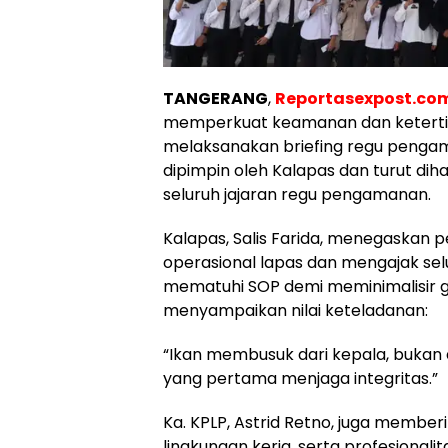
TANGERANG
,
Reportasexpost.co
memperkuat keamanan dan ketertib
melaksanakan briefing regu pengama
dipimpin oleh Kalapas dan turut dihad
seluruh jajaran regu pengamanan.
Kalapas, Salis Farida, menegaskan
operasional lapas dan mengajak sel
mematuhi SOP demi meminimalisir 
menyampaikan nilai keteladanan:
“Ikan membusuk dari kepala, bukan 
yang pertama menjaga integritas.”
Ka. KPLP, Astrid Retno, juga member
lingkungan kerja, serta profesional