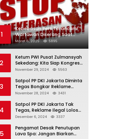
Kebebasan Pers Terancam!
1
Wartawan Diserang Saat
Investigasi Jaringan Obat
Maret 6, 2025
5895
Terlarang
Ketum PWI Pusat Zulmansyah
2
Sekedang: Kita Siap Kongres
PWI Sebelum 15 Desember
November 29, 2024
5563
2024
Satpol PP DKI Jakarta Diminta
3
Tegas Bongkar Reklame
Ilegal
November 28, 2024
3431
Satpol PP DKI Jakarta Tak
4
Tegas, Reklame Ilegal Lolos
Penindakan
Desember 6, 2024
3337
Pengamat Desak Penutupan
5
Lava Spa: Jangan Biarkan