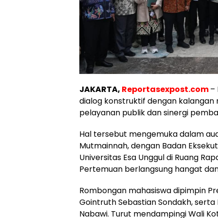
JAKARTA,
Reportasexpost.com
–
dialog konstruktif dengan kalang
pelayanan publik dan sinergi pemb
Hal tersebut mengemuka dalam audie
Mutmainnah, dengan Badan Eksekutif
Universitas Esa Unggul di Ruang Rap
Pertemuan berlangsung hangat dan i
Rombongan mahasiswa dipimpin Pres
Gointruth Sebastian Sondakh, serta P
Nabawi. Turut mendampingi Wali Kota 