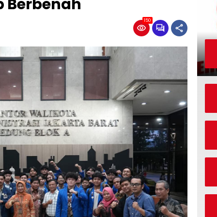
ap Berbenah
150