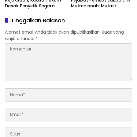
Desak Penyidik Segera
Mutmainnah: Mutasi
Tahan Terlapor Kasus
Adalah Proses Regenerasi
Pengeroyokan
untuk Perkuat Pelayanan
Tinggalkan Balasan
Publik
Alamat email Anda tidak akan dipublikasikan.
Ruas yang
wajib ditandai
*