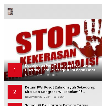
Kebebasan Pers Terancam! Wartawan
1
Diserang Saat Investigasi Jaringan Obat
Terlarang
Maret 6, 2025
5896
Ketum PWI Pusat Zulmansyah Sekedang:
2
Kita Siap Kongres PWI Sebelum 15
Desember 2024
November 29, 2024
5564
Satpol PP DKI Jakarta Diminta Tegas