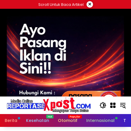
Langsung
×
Scroll Untuk Baca Artikel
ke
konten
Berita
Kesehatan
Otomotif
Internasional
Tek