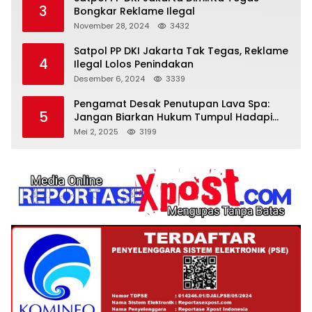
3
Bongkar Reklame Ilegal
November 28, 2024
3432
Satpol PP DKI Jakarta Tak Tegas, Reklame
4
Ilegal Lolos Penindakan
Desember 6, 2024
3339
Pengamat Desak Penutupan Lava Spa:
5
Jangan Biarkan Hukum Tumpul Hadapi
‘Spa Berkedok
Mei 2, 2025
3199