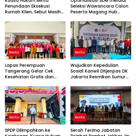
Kuasa Hukum Minta
Optimalisasi SDM melalui
Penundaan Eksekusi
Seleksi Wawancara Calon
Rumah Klien, Sebut Masih
Peserta Magang Hub
Ada Sejumlah Perkara
Kemnaker Batch 2 Tahun
Hukum yang Berjalan
2026
Berita
Berita
Lapas Perempuan
Wujudkan Kepedulian
Tangerang Gelar Cek
Sosial Kanwil Ditjenpas DK
Kesehatan Gratis dan
Jakarta Resmikan Sumur
Skrining TB, HIV, serta HPV
Bor di Masjid Al-Hidayah
DNA bagi Petugas dan
Warga Binaan
Berita
Berita
SPDP Dilimpahkan ke
Serah Terima Jabatan
Kejaksaan, Kuasa Hukum
Pejabat Pemkot Jakbar, Iin