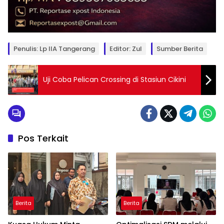
Penulis: Lp IIA Tangerang
Editor: Zul
Sumber Berita
Uji Coba Pelican Crossing di Stasiun Cikini
Pos Terkait
Berita
Berita