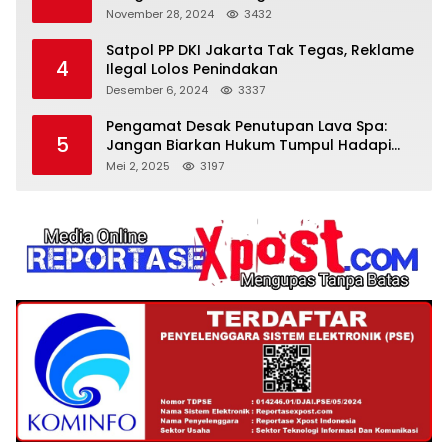
November 28, 2024
3432
Satpol PP DKI Jakarta Tak Tegas, Reklame
4
Ilegal Lolos Penindakan
Desember 6, 2024
3337
Pengamat Desak Penutupan Lava Spa:
5
Jangan Biarkan Hukum Tumpul Hadapi
‘Spa Berkedok
Mei 2, 2025
3197