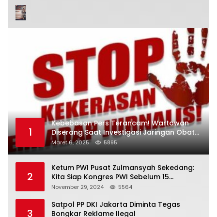
Kebebasan Pers Terancam! Wartawan
1
Diserang Saat Investigasi Jaringan Obat
Terlarang
Maret 6, 2025
5895
Ketum PWI Pusat Zulmansyah Sekedang:
2
Kita Siap Kongres PWI Sebelum 15
Desember 2024
November 29, 2024
5564
Satpol PP DKI Jakarta Diminta Tegas
3
Bongkar Reklame Ilegal