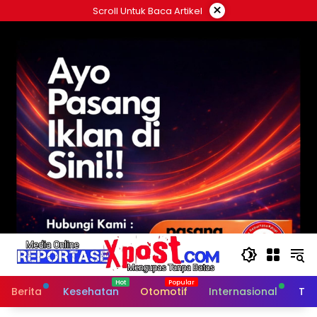
Langsung
×
Scroll Untuk Baca Artikel
ke
konten
Berita
Kesehatan
Otomotif
Internasional
Tek