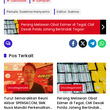
Sabotase
Sampah
Penulis: Soekma Hariyanto
Editor: Sukma
Perang Melawan Obat Eximer di Tegal, CMI
Desak Polda Jateng Bertindak Tegas!
Pos Terkait
Uncategorized
Uncategorized
Turut Semarakkan Reuni
Perang Melawan Obat
Akbar SPENSACOM, SMK
Eximer di Tegal, CMI Desak
Nusa Mandiri Perkenalkan
Polda Jateng Bertindak