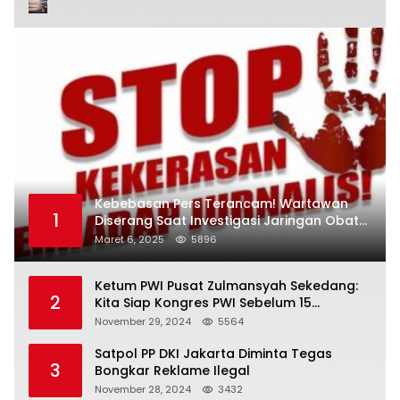
Kebebasan Pers Terancam! Wartawan
1
Diserang Saat Investigasi Jaringan Obat
Terlarang
Maret 6, 2025
5896
Ketum PWI Pusat Zulmansyah Sekedang:
2
Kita Siap Kongres PWI Sebelum 15
Desember 2024
November 29, 2024
5564
Satpol PP DKI Jakarta Diminta Tegas
3
Bongkar Reklame Ilegal
November 28, 2024
3432