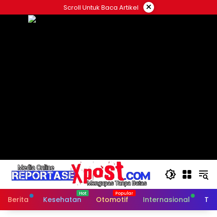
Langsung
×
Scroll Untuk Baca Artikel
ke
konten
Berita
Kesehatan
Otomotif
Internasional
Tek