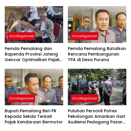
Nusma Racing Team
Tegas!
Uncategorized
Uncategorized
Pemda Pemalang dan
Pemda Pemalang Batalkan
Bapenda Provinsi Jateng
Rencana Pembangunan
Gencar Optimalkan Pajak
TPA di Desa Purana
Daerah
Uncategorized
Uncategorized
Bupati Pemalang Beri PR
Puluhan Personil Polres
Kepada Sekda Terkait
Pekalongan Amankan Giat
Pajak Kendaraan Bermotor
Audiensi Pedagang Pasar
Desa Mrican