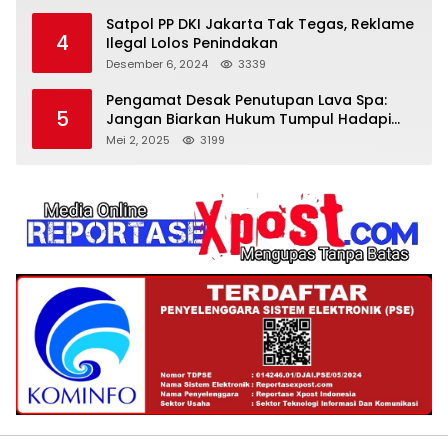
Satpol PP DKI Jakarta Tak Tegas, Reklame
4
Ilegal Lolos Penindakan
Desember 6, 2024
3339
Pengamat Desak Penutupan Lava Spa:
5
Jangan Biarkan Hukum Tumpul Hadapi
‘Spa Berkedok
Mei 2, 2025
3199