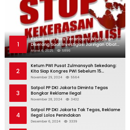
Kebebasan Pers Terancam! Wartawan
1
Diserang Saat Investigasi Jaringan Obat
Terlarang
Maret 6, 2025
5896
Ketum PWI Pusat Zulmansyah Sekedang:
2
Kita Siap Kongres PWI Sebelum 15
Desember 2024
November 29, 2024
5564
Satpol PP DKI Jakarta Diminta Tegas
3
Bongkar Reklame Ilegal
November 28, 2024
3432
Satpol PP DKI Jakarta Tak Tegas, Reklame
4
Ilegal Lolos Penindakan
Desember 6, 2024
3339