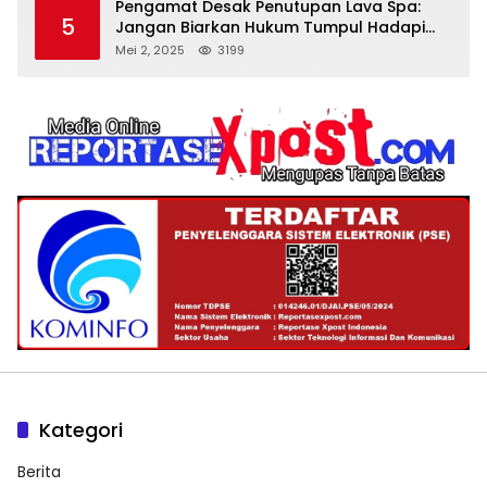
Pengamat Desak Penutupan Lava Spa:
5
Jangan Biarkan Hukum Tumpul Hadapi
‘Spa Berkedok
Mei 2, 2025
3199
Kategori
Berita