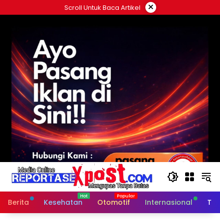
Langsung
×
Scroll Untuk Baca Artikel
ke
konten
Berita
Kesehatan
Otomotif
Internasional
Tek