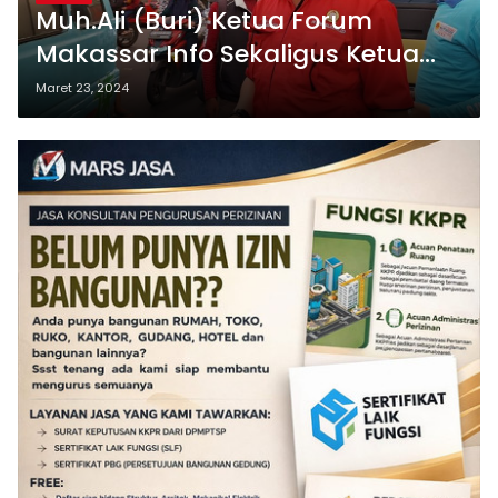
Muh.Ali (Buri) Ketua Forum
Makassar Info Sekaligus Ketua
DPC Kota Makassar Suara
Maret 23, 2024
Independen Jurnalis Indonesia
(SiJi) Berbagi Takjil