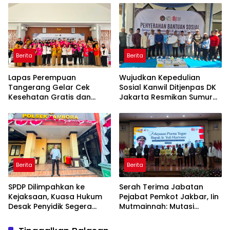
Hukum yang Berjalan
2026
Berita
Berita
Lapas Perempuan
Wujudkan Kepedulian
Tangerang Gelar Cek
Sosial Kanwil Ditjenpas DK
Kesehatan Gratis dan
Jakarta Resmikan Sumur
Skrining TB, HIV, serta HPV
Bor di Masjid Al-Hidayah
DNA bagi Petugas dan
Warga Binaan
Berita
Berita
SPDP Dilimpahkan ke
Serah Terima Jabatan
Kejaksaan, Kuasa Hukum
Pejabat Pemkot Jakbar, Iin
Desak Penyidik Segera
Mutmainnah: Mutasi
Tahan Terlapor Kasus
Adalah Proses Regenerasi
Pengeroyokan
untuk Perkuat Pelayanan