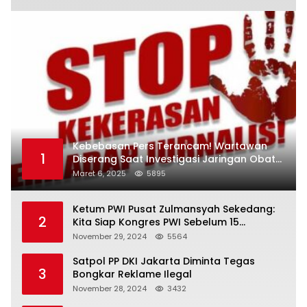
Kebebasan Pers Terancam! Wartawan
1
Diserang Saat Investigasi Jaringan Obat
Terlarang
Maret 6, 2025
5895
Ketum PWI Pusat Zulmansyah Sekedang:
2
Kita Siap Kongres PWI Sebelum 15
Desember 2024
November 29, 2024
5564
Satpol PP DKI Jakarta Diminta Tegas
3
Bongkar Reklame Ilegal
November 28, 2024
3432