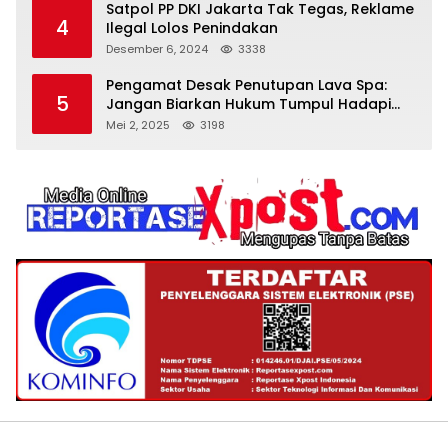
Satpol PP DKI Jakarta Tak Tegas, Reklame
4
Ilegal Lolos Penindakan
Desember 6, 2024
3338
Pengamat Desak Penutupan Lava Spa:
5
Jangan Biarkan Hukum Tumpul Hadapi
‘Spa Berkedok
Mei 2, 2025
3198