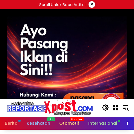
Langsung
×
Scroll Untuk Baca Artikel
ke
konten
Berita
Kesehatan
Otomotif
Internasional
Tek