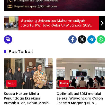
Gandeng Universitas Muhammadiyah
Jakarta, PWI Jaya Gelar UKW Januari 2025.
Pos Terkait
Berita
Berita
Kuasa Hukum Minta
Optimalisasi SDM melalui
Penundaan Eksekusi
Seleksi Wawancara Calon
Rumah Klien, Sebut Masih
Peserta Magang Hub
Ada Sejumlah Perkara
Kemnaker Batch 2 Tahun