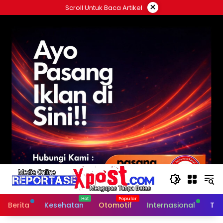
Langsung
×
Scroll Untuk Baca Artikel
ke
konten
Berita
Kesehatan
Otomotif
Internasional
Tek