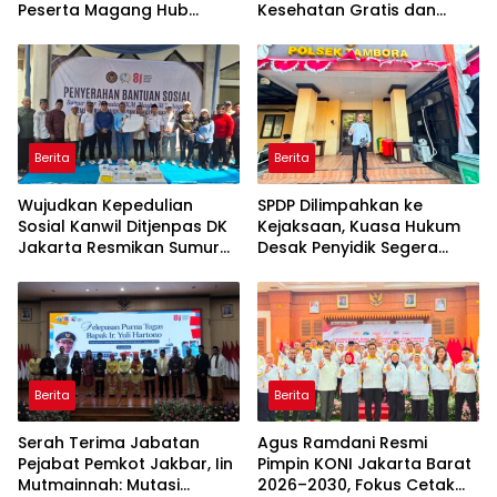
Peserta Magang Hub
Kesehatan Gratis dan
Kemnaker Batch 2 Tahun
Skrining TB, HIV, serta HPV
2026
DNA bagi Petugas dan
Warga Binaan
Berita
Berita
Wujudkan Kepedulian
SPDP Dilimpahkan ke
Sosial Kanwil Ditjenpas DK
Kejaksaan, Kuasa Hukum
Jakarta Resmikan Sumur
Desak Penyidik Segera
Bor di Masjid Al-Hidayah
Tahan Terlapor Kasus
Pengeroyokan
Berita
Berita
Serah Terima Jabatan
Agus Ramdani Resmi
Pejabat Pemkot Jakbar, Iin
Pimpin KONI Jakarta Barat
Mutmainnah: Mutasi
2026–2030, Fokus Cetak