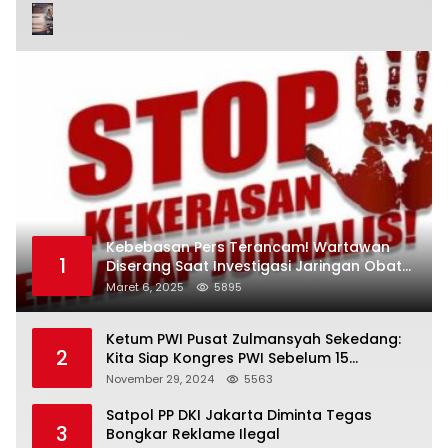
Kebebasan Pers Terancam! Wartawan
1
Diserang Saat Investigasi Jaringan Obat
Terlarang
Maret 6, 2025
5895
Ketum PWI Pusat Zulmansyah Sekedang:
2
Kita Siap Kongres PWI Sebelum 15
Desember 2024
November 29, 2024
5563
Satpol PP DKI Jakarta Diminta Tegas
3
Bongkar Reklame Ilegal