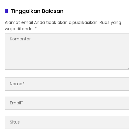
Adalah Proses Regenerasi
Atlet Berprestasi dan
untuk Perkuat Pelayanan
Perkuat Pembinaan
Tinggalkan Balasan
Publik
Alamat email Anda tidak akan dipublikasikan.
Ruas yang
wajib ditandai
*