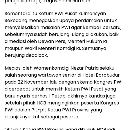
pengadilan saja,” tegas Helmi Burman.
Sementara itu Ketum PWI Pusat Zulmansyah
Sekedang menegaskan upaya perdamaian untuk
menyelesaikan masalah PWI agar kembali bersatu,
sebelumnya sudah berulang-ulang dilakukan, baik
dimediasi oleh Dewan Pers, Menteri Hukum RI
maupun Wakil Menteri Komdigi RI. Semuanya
berujung deadlock.
Mediasi oleh Wamenkomdigi Nezar Patria selaku
salah seorang wartawan senior di Hotel Borobudur
pada 22 November lalu dengan skema Kongres PWI
dipercepat untuk memilih Ketum PWI Pusat yang
baru nyaris berhasil. Tetapi akhirnya kandas juga
setelah pihak HCB menginginkan peserta Kongres
PWI adalah Plt-plt Ketua PWI Provinsi yang
ditunjuknya ikut sebagai peserta.
“Plt-plt Ketua PWI Provinsi yang ditunjuk HCB jadi