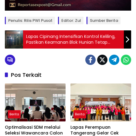
Penulis: Rilis PWI Pusat
Editor: Zul
Sumber Berita
Lapas Cipinang Intensifkan Kontrol Keliling,
Pastikan Keamanan Blok Hunian Tetap
Kondusif
Pos Terkait
Berita
Berita
Optimalisasi SDM melalui
Lapas Perempuan
Seleksi Wawancara Calon
Tangerang Gelar Cek