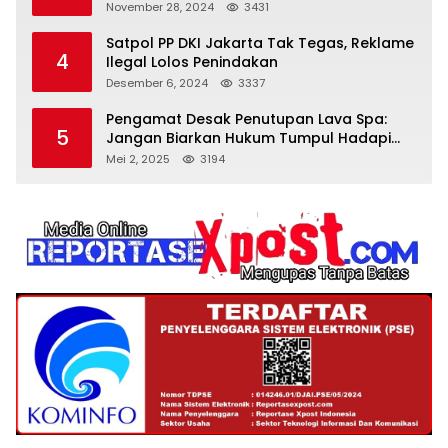
November 28, 2024
3431
Satpol PP DKI Jakarta Tak Tegas, Reklame
4
Ilegal Lolos Penindakan
Desember 6, 2024
3337
Pengamat Desak Penutupan Lava Spa:
5
Jangan Biarkan Hukum Tumpul Hadapi
‘Spa Berkedok
Mei 2, 2025
3194