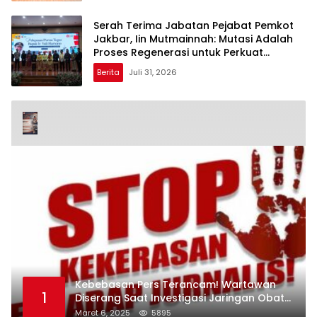
Serah Terima Jabatan Pejabat Pemkot
Jakbar, Iin Mutmainnah: Mutasi Adalah
Proses Regenerasi untuk Perkuat
Pelayanan Publik
Berita
Juli 31, 2026
Kebebasan Pers Terancam! Wartawan
1
Diserang Saat Investigasi Jaringan Obat
Terlarang
Maret 6, 2025
5895