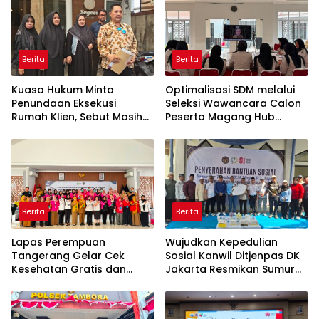
Berita
Berita
Kuasa Hukum Minta
Optimalisasi SDM melalui
Penundaan Eksekusi
Seleksi Wawancara Calon
Rumah Klien, Sebut Masih
Peserta Magang Hub
Ada Sejumlah Perkara
Kemnaker Batch 2 Tahun
Hukum yang Berjalan
2026
Berita
Berita
Lapas Perempuan
Wujudkan Kepedulian
Tangerang Gelar Cek
Sosial Kanwil Ditjenpas DK
Kesehatan Gratis dan
Jakarta Resmikan Sumur
Skrining TB, HIV, serta HPV
Bor di Masjid Al-Hidayah
DNA bagi Petugas dan
Warga Binaan