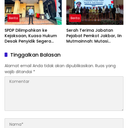
Berita
Berita
SPDP Dilimpahkan ke
Serah Terima Jabatan
Kejaksaan, Kuasa Hukum
Pejabat Pemkot Jakbar, Iin
Desak Penyidik Segera
Mutmainnah: Mutasi
Tahan Terlapor Kasus
Adalah Proses Regenerasi
Pengeroyokan
untuk Perkuat Pelayanan
Tinggalkan Balasan
Publik
Alamat email Anda tidak akan dipublikasikan.
Ruas yang
wajib ditandai
*