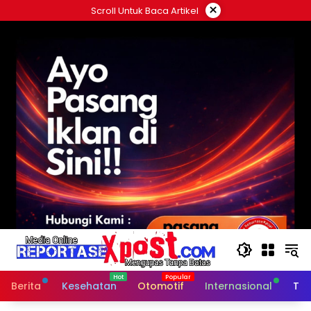
Langsung
×
Scroll Untuk Baca Artikel
ke
konten
Berita
Kesehatan
Otomotif
Internasional
Tek