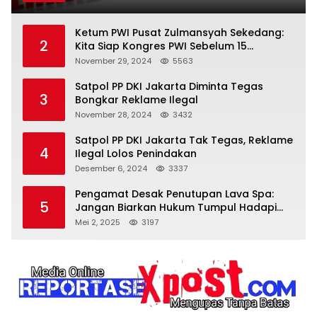
Ketum PWI Pusat Zulmansyah Sekedang:
2
Kita Siap Kongres PWI Sebelum 15
Desember 2024
November 29, 2024
5563
Satpol PP DKI Jakarta Diminta Tegas
3
Bongkar Reklame Ilegal
November 28, 2024
3432
Satpol PP DKI Jakarta Tak Tegas, Reklame
4
Ilegal Lolos Penindakan
Desember 6, 2024
3337
Pengamat Desak Penutupan Lava Spa:
5
Jangan Biarkan Hukum Tumpul Hadapi
‘Spa Berkedok
Mei 2, 2025
3197