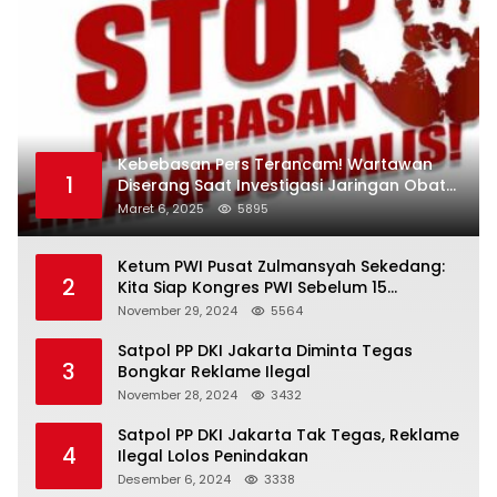
Kebebasan Pers Terancam! Wartawan
1
Diserang Saat Investigasi Jaringan Obat
Terlarang
Maret 6, 2025
5895
Ketum PWI Pusat Zulmansyah Sekedang:
2
Kita Siap Kongres PWI Sebelum 15
Desember 2024
November 29, 2024
5564
Satpol PP DKI Jakarta Diminta Tegas
3
Bongkar Reklame Ilegal
November 28, 2024
3432
Satpol PP DKI Jakarta Tak Tegas, Reklame
4
Ilegal Lolos Penindakan
Desember 6, 2024
3338