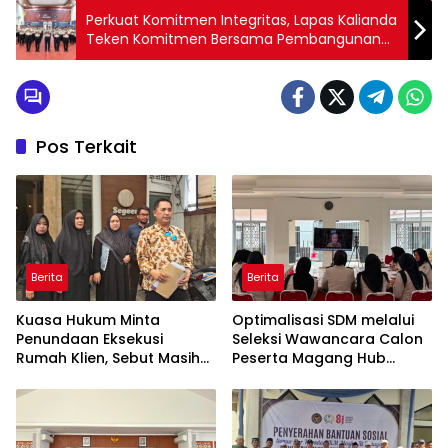
Perkuat Komitmen Integritas, Lapas Kalianda
Teken Komitmen Bersama Pembangunan
Zona Integritas.
Pos Terkait
Berita
Berita
Kuasa Hukum Minta
Optimalisasi SDM melalui
Penundaan Eksekusi
Seleksi Wawancara Calon
Rumah Klien, Sebut Masih
Peserta Magang Hub
Ada Sejumlah Perkara
Kemnaker Batch 2 Tahun
Hukum yang Berjalan
2026