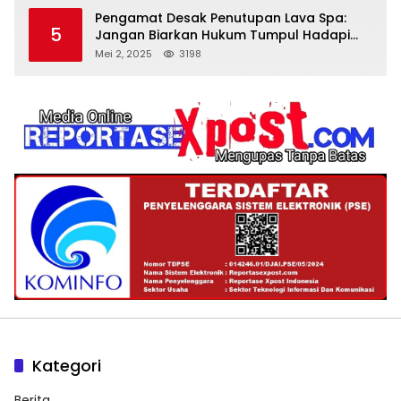
Pengamat Desak Penutupan Lava Spa:
5
Jangan Biarkan Hukum Tumpul Hadapi
‘Spa Berkedok
Mei 2, 2025
3198
Kategori
Berita