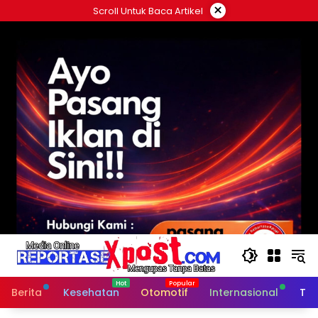
Langsung
×
Scroll Untuk Baca Artikel
ke
konten
Berita
Kesehatan
Otomotif
Internasional
Tek