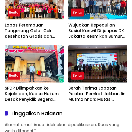
Berita
Berita
Lapas Perempuan
Wujudkan Kepedulian
Tangerang Gelar Cek
Sosial Kanwil Ditjenpas DK
Kesehatan Gratis dan
Jakarta Resmikan Sumur
Skrining TB, HIV, serta HPV
Bor di Masjid Al-Hidayah
DNA bagi Petugas dan
Warga Binaan
Berita
Berita
SPDP Dilimpahkan ke
Serah Terima Jabatan
Kejaksaan, Kuasa Hukum
Pejabat Pemkot Jakbar, Iin
Desak Penyidik Segera
Mutmainnah: Mutasi
Tahan Terlapor Kasus
Adalah Proses Regenerasi
Pengeroyokan
untuk Perkuat Pelayanan
Tinggalkan Balasan
Publik
Alamat email Anda tidak akan dipublikasikan.
Ruas yang
wajib ditandai
*