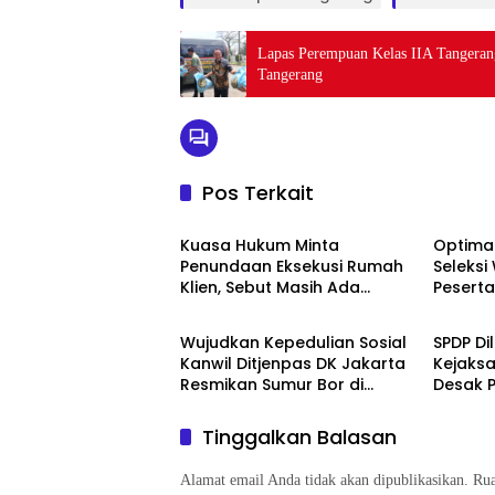
Lapas Perempuan Kelas IIA Tangerang
Tangerang
Pos Terkait
Berita
Berita
Kuasa Hukum Minta
Optimal
Penundaan Eksekusi Rumah
Seleks
Klien, Sebut Masih Ada
Pesert
Berita
Berita
Sejumlah Perkara Hukum
Kemnak
yang Berjalan
2026
Wujudkan Kepedulian Sosial
SPDP Di
Kanwil Ditjenpas DK Jakarta
Kejaks
Resmikan Sumur Bor di
Desak P
Masjid Al-Hidayah
Tahan 
Penger
Tinggalkan Balasan
Alamat email Anda tidak akan dipublikasikan.
Rua