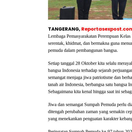
TANGERANG,
Reportasexpost.co
Lembaga Pemasyarakatan Perempuan Kelas II
serentak, khidmat, dan bermakna guna menum
pemuda dalam pembangunan bangsa.
Setiap tanggal 28 Oktober kita selalu mera
bangsa Indonesia terhadap sejarah perjuang
semangat menjaga jiwa patriotisme dan berha
tanah air Indonesia, berbangsa satu bangsa 
Sebagaimana kita kenal hingga saat ini seb
Jiwa dan semangat Sumpah Pemuda perlu diakt
ditengah perubahan zaman yang semakin cep
yang menekankan penguatan karakter kebangs
Peringatan Sumpah Pemuda ke-97 tahun 202