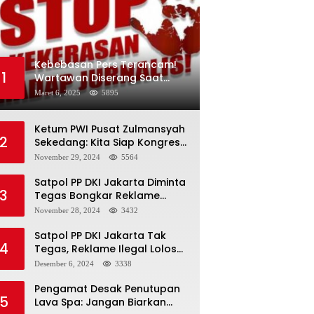
Kebebasan Pers Terancam!
1
Wartawan Diserang Saat
Investigasi Jaringan Obat
Maret 6, 2025
5895
Terlarang
Ketum PWI Pusat Zulmansyah
2
Sekedang: Kita Siap Kongres
PWI Sebelum 15 Desember
November 29, 2024
5564
2024
Satpol PP DKI Jakarta Diminta
3
Tegas Bongkar Reklame
Ilegal
November 28, 2024
3432
Satpol PP DKI Jakarta Tak
4
Tegas, Reklame Ilegal Lolos
Penindakan
Desember 6, 2024
3338
Pengamat Desak Penutupan
5
Lava Spa: Jangan Biarkan