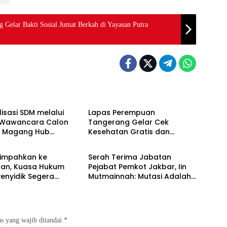
 Gelar Bakti Sosial Jumat Berkah di Yayasan Putra
Berita
isasi SDM melalui
Lapas Perempuan
i Wawancara Calon
Tangerang Gelar Cek
a Magang Hub
Kesehatan Gratis dan
Berita
er Batch 2 Tahun
Skrining TB, HIV, serta HPV
DNA bagi Petugas dan
limpahkan ke
Serah Terima Jabatan
Warga Binaan
aan, Kuasa Hukum
Pejabat Pemkot Jakbar, Iin
enyidik Segera
Mutmainnah: Mutasi Adalah
Terlapor Kasus
Proses Regenerasi untuk
oyokan
Perkuat Pelayanan Publik
s yang wajib ditandai
*