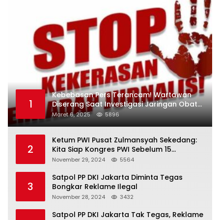
Kebebasan Pers Terancam! Wartawan
1
Diserang Saat Investigasi Jaringan Obat
Terlarang
Maret 6, 2025
5896
Ketum PWI Pusat Zulmansyah Sekedang:
2
Kita Siap Kongres PWI Sebelum 15
Desember 2024
November 29, 2024
5564
Satpol PP DKI Jakarta Diminta Tegas
3
Bongkar Reklame Ilegal
November 28, 2024
3432
Satpol PP DKI Jakarta Tak Tegas, Reklame