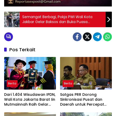
Semangat Berbagi, Pokja PWI Wali Kota
Jakbar Gelar Baksos dan Buka Puasa
Bersama
Pos Terkait
Berita
Berita
Dari 1.404 Wisudawan IPDN,
Satgas PRR Dorong
Wali Kota Jakarta Barat Iin
Sinkronisasi Pusat dan
Mutmainnah Raih Gelar
Daerah untuk Percepat
Doktor Ilmu Pemerintahan
Pemulihan Permanen