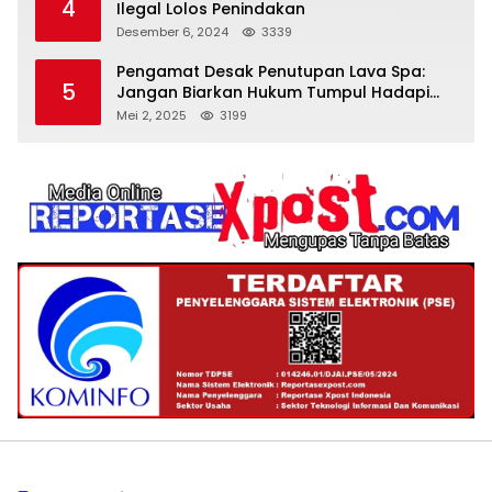
4
Ilegal Lolos Penindakan
Desember 6, 2024
3339
Pengamat Desak Penutupan Lava Spa:
5
Jangan Biarkan Hukum Tumpul Hadapi
‘Spa Berkedok
Mei 2, 2025
3199