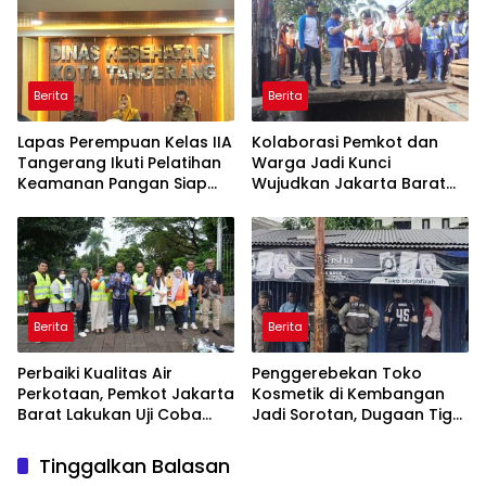
Berita
Berita
Lapas Perempuan Kelas IIA
Kolaborasi Pemkot dan
Tangerang Ikuti Pelatihan
Warga Jadi Kunci
Keamanan Pangan Siap
Wujudkan Jakarta Barat
Saji dari Dinas Kesehatan
Bebas Genangan
Kota Tangerang
Berita
Berita
Perbaiki Kualitas Air
Penggerebekan Toko
Perkotaan, Pemkot Jakarta
Kosmetik di Kembangan
Barat Lakukan Uji Coba
Jadi Sorotan, Dugaan Tiga
Bioremediasi Saluran PHB
Instansi Saling Lempar
Tanggung Jawab
Tinggalkan Balasan