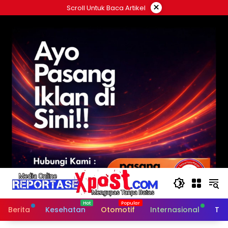
Langsung
×
Scroll Untuk Baca Artikel
ke
konten
Berita
Kesehatan
Otomotif
Internasional
Tek