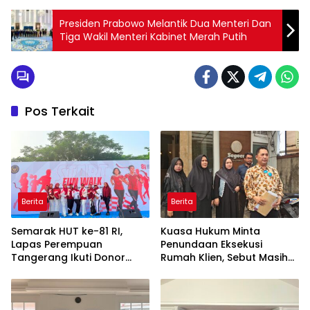
Presiden Prabowo Melantik Dua Menteri Dan
Tiga Wakil Menteri Kabinet Merah Putih
Pos Terkait
Berita
Berita
Semarak HUT ke-81 RI,
Kuasa Hukum Minta
Lapas Perempuan
Penundaan Eksekusi
Tangerang Ikuti Donor
Rumah Klien, Sebut Masih
Darah dan Fun Walk
Ada Sejumlah Perkara
Kementerian Imigrasi dan
Hukum yang Berjalan
Pemasyarakatan