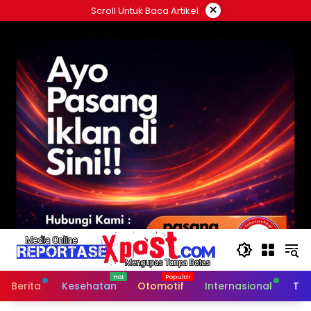
Langsung
×
Scroll Untuk Baca Artikel
ke
konten
Berita
Kesehatan
Otomotif
Internasional
Tek