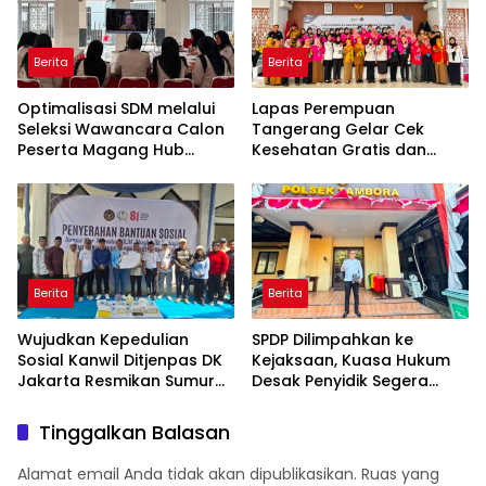
Berita
Berita
Optimalisasi SDM melalui
Lapas Perempuan
Seleksi Wawancara Calon
Tangerang Gelar Cek
Peserta Magang Hub
Kesehatan Gratis dan
Kemnaker Batch 2 Tahun
Skrining TB, HIV, serta HPV
2026
DNA bagi Petugas dan
Warga Binaan
Berita
Berita
Wujudkan Kepedulian
SPDP Dilimpahkan ke
Sosial Kanwil Ditjenpas DK
Kejaksaan, Kuasa Hukum
Jakarta Resmikan Sumur
Desak Penyidik Segera
Bor di Masjid Al-Hidayah
Tahan Terlapor Kasus
Pengeroyokan
Tinggalkan Balasan
Alamat email Anda tidak akan dipublikasikan.
Ruas yang