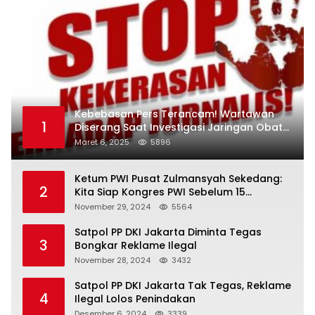
Kebebasan Pers Terancam! Wartawan
1
Diserang Saat Investigasi Jaringan Obat
Terlarang
Maret 6, 2025
5896
Ketum PWI Pusat Zulmansyah Sekedang:
2
Kita Siap Kongres PWI Sebelum 15
Desember 2024
November 29, 2024
5564
Satpol PP DKI Jakarta Diminta Tegas
3
Bongkar Reklame Ilegal
November 28, 2024
3432
Satpol PP DKI Jakarta Tak Tegas, Reklame
4
Ilegal Lolos Penindakan
Desember 6, 2024
3339