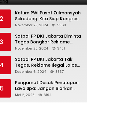
Terlarang
Ketum PWI Pusat Zulmansyah
2
Sekedang: Kita Siap Kongres
PWI Sebelum 15 Desember
November 29, 2024
5563
2024
Satpol PP DKI Jakarta Diminta
3
Tegas Bongkar Reklame
Ilegal
November 28, 2024
3431
Satpol PP DKI Jakarta Tak
4
Tegas, Reklame Ilegal Lolos
Penindakan
Desember 6, 2024
3337
Pengamat Desak Penutupan
5
Lava Spa: Jangan Biarkan
Hukum Tumpul Hadapi ‘Spa
Mei 2, 2025
3194
Berkedok