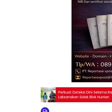
Perkuat Deteksi Dini Selama 
Laksanakan Sidak Blok Hunian