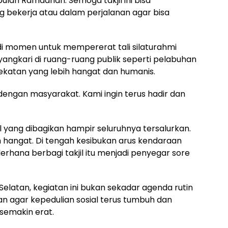
bulan Ramadhan. Semoga takjil ini bisa
bekerja atau dalam perjalanan agar bisa
adi momen untuk mempererat tali silaturahmi
angkari di ruang-ruang publik seperti pelabuhan
atan yang lebih hangat dan humanis.
 dengan masyarakat. Kami ingin terus hadir dan
l yang dibagikan hampir seluruhnya tersalurkan.
 hangat. Di tengah kesibukan arus kendaraan
derhana berbagi takjil itu menjadi penyegar sore
latan, kegiatan ini bukan sekadar agenda rutin
an agar kepedulian sosial terus tumbuh dan
semakin erat.