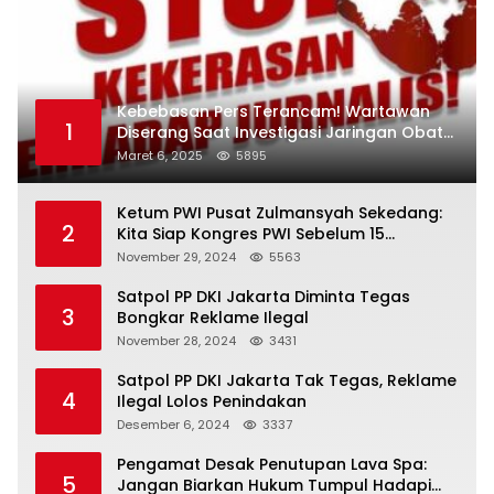
Kebebasan Pers Terancam! Wartawan
1
Diserang Saat Investigasi Jaringan Obat
Terlarang
Maret 6, 2025
5895
Ketum PWI Pusat Zulmansyah Sekedang:
2
Kita Siap Kongres PWI Sebelum 15
Desember 2024
November 29, 2024
5563
Satpol PP DKI Jakarta Diminta Tegas
3
Bongkar Reklame Ilegal
November 28, 2024
3431
Satpol PP DKI Jakarta Tak Tegas, Reklame
4
Ilegal Lolos Penindakan
Desember 6, 2024
3337
Pengamat Desak Penutupan Lava Spa:
5
Jangan Biarkan Hukum Tumpul Hadapi