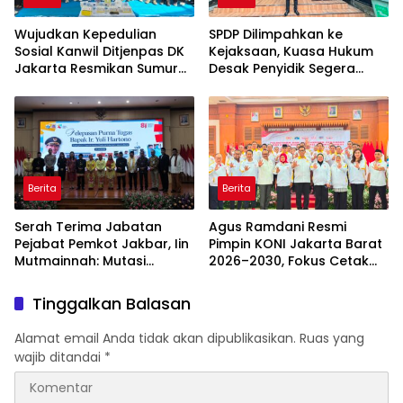
Wujudkan Kepedulian
SPDP Dilimpahkan ke
Sosial Kanwil Ditjenpas DK
Kejaksaan, Kuasa Hukum
Jakarta Resmikan Sumur
Desak Penyidik Segera
Bor di Masjid Al-Hidayah
Tahan Terlapor Kasus
Pengeroyokan
Berita
Berita
Serah Terima Jabatan
Agus Ramdani Resmi
Pejabat Pemkot Jakbar, Iin
Pimpin KONI Jakarta Barat
Mutmainnah: Mutasi
2026–2030, Fokus Cetak
Adalah Proses Regenerasi
Atlet Berprestasi dan
untuk Perkuat Pelayanan
Perkuat Pembinaan
Tinggalkan Balasan
Publik
Alamat email Anda tidak akan dipublikasikan.
Ruas yang
wajib ditandai
*