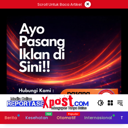
Langsung
×
Scroll Untuk Baca Artikel
ke
konten
Berita
Kesehatan
Otomotif
Internasional
Tek