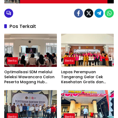
Pos Terkait
Berita
Berita
Optimalisasi SDM melalui
Lapas Perempuan
Seleksi Wawancara Calon
Tangerang Gelar Cek
Peserta Magang Hub
Kesehatan Gratis dan
Kemnaker Batch 2 Tahun
Skrining TB, HIV, serta HPV
2026
DNA bagi Petugas dan
Warga Binaan
Berita
Berita