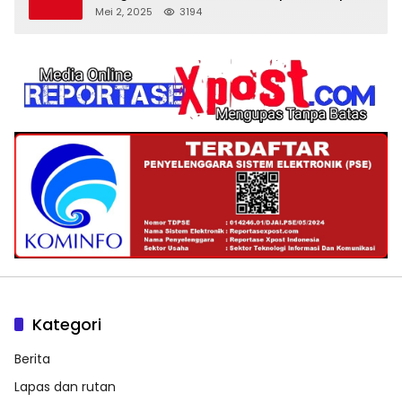
‘Spa Berkedok
Mei 2, 2025
3194
Kategori
Berita
Lapas dan rutan