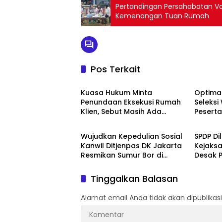
Pertandingan Persahabatan Vo
Kemenangan Tuan Rumah
Pos Terkait
Berita
Berita
Kuasa Hukum Minta
Optimal
Penundaan Eksekusi Rumah
Seleks
Klien, Sebut Masih Ada
Pesert
Berita
Berita
Sejumlah Perkara Hukum
Kemnak
yang Berjalan
2026
Wujudkan Kepedulian Sosial
SPDP Di
Kanwil Ditjenpas DK Jakarta
Kejaks
Resmikan Sumur Bor di
Desak P
Masjid Al-Hidayah
Tahan 
Penger
Tinggalkan Balasan
Alamat email Anda tidak akan dipublikasi