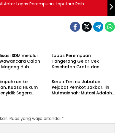
li Antar Lapas Perempuan: Laputara Raih
Berita
isasi SDM melalui
Lapas Perempuan
i Wawancara Calon
Tangerang Gelar Cek
a Magang Hub
Kesehatan Gratis dan
Berita
er Batch 2 Tahun
Skrining TB, HIV, serta HPV
DNA bagi Petugas dan
limpahkan ke
Serah Terima Jabatan
Warga Binaan
aan, Kuasa Hukum
Pejabat Pemkot Jakbar, Iin
enyidik Segera
Mutmainnah: Mutasi Adalah
Terlapor Kasus
Proses Regenerasi untuk
oyokan
Perkuat Pelayanan Publik
kan.
Ruas yang wajib ditandai
*