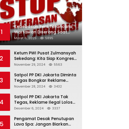
Kebebasan Pers Terancam!
1
Wartawan Diserang Saat
Investigasi Jaringan Obat
Maret 6, 2025
5895
Terlarang
Ketum PWI Pusat Zulmansyah
2
Sekedang: Kita Siap Kongres
PWI Sebelum 15 Desember
November 29, 2024
5563
2024
Satpol PP DKI Jakarta Diminta
3
Tegas Bongkar Reklame
Ilegal
November 28, 2024
3432
Satpol PP DKI Jakarta Tak
4
Tegas, Reklame Ilegal Lolos
Penindakan
Desember 6, 2024
3337
Pengamat Desak Penutupan
5
Lava Spa: Jangan Biarkan