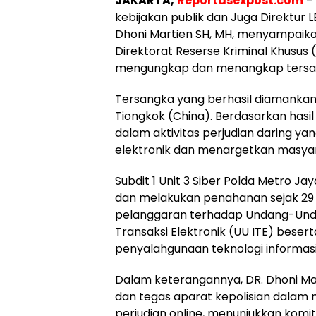
JAKARTA,
Reportasexpost.com
– 
kebijakan publik dan Juga Direktur LB
Dhoni Martien SH, MH, menyampaikan 
Direktorat Reserse Kriminal Khusus 
mengungkap dan menangkap tersangk
Tersangka yang berhasil diamankan
Tiongkok (China). Berdasarkan hasil 
dalam aktivitas perjudian daring ya
elektronik dan menargetkan masyar
Subdit 1 Unit 3 Siber Polda Metro 
dan melakukan penahanan sejak 29 
pelanggaran terhadap Undang-Unda
Transaksi Elektronik (UU ITE) beser
penyalahgunaan teknologi informasi 
Dalam keterangannya, DR. Dhoni M
dan tegas aparat kepolisian dalam 
perjudian online, menunjukkan komit