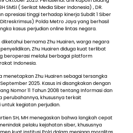
19 Oktober 2025. Penasehat ahli Kapolri bidang
H SMSI ( Serikat Media Siber Indonesia) , DR.
apresiasi tinggi terhadap kinerja Subdit 1 Siber
(Ditreskrimsus) Polda Metro Jaya yang berhasil
a kasus perjudian online lintas negara.
 diketahui bernama Zhu Huairen, warga negara
penyelidikan, Zhu Huairen diduga kuat terlibat
ng beroperasi melalui berbagai platform
akat Indonesia.
Jaya menetapkan Zhu Huairen sebagai tersangka
September 2025. Kasus ini disangkakan dengan
ng Nomor 11 Tahun 2008 tentang Informasi dan
ta perubahannya, khususnya terkait
untuk kegiatan perjudian.
artien SH, MH menegaskan bahwa langkah cepat
menindak pelaku kejahatan siber, khususnya
men kuat institusi Polri dalam menjaga moralitas