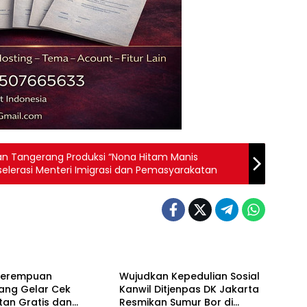
n Tangerang Produksi “Nona Hitam Manis
elerasi Menteri Imigrasi dan Pemasyarakatan
Berita
Perempuan
Wujudkan Kepedulian Sosial
ang Gelar Cek
Kanwil Ditjenpas DK Jakarta
tan Gratis dan
Resmikan Sumur Bor di