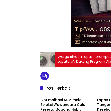
Warga Binaan Lapas Perempua
Laputara”, Dukung Program Aks
Pos Terkait
Berita
Berita
Optimalisasi SDM melalui
Lapas 
Seleksi Wawancara Calon
Tanger
Peserta Magang Hub
Keseha