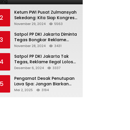
Terlarang
Ketum PWI Pusat Zulmansyah
2
Sekedang: Kita Siap Kongres
PWI Sebelum 15 Desember
November 29, 2024
5563
2024
Satpol PP DKI Jakarta Diminta
3
Tegas Bongkar Reklame
Ilegal
November 28, 2024
3431
Satpol PP DKI Jakarta Tak
4
Tegas, Reklame Ilegal Lolos
Penindakan
Desember 6, 2024
3337
Pengamat Desak Penutupan
5
Lava Spa: Jangan Biarkan
Hukum Tumpul Hadapi ‘Spa
Mei 2, 2025
3194
Berkedok