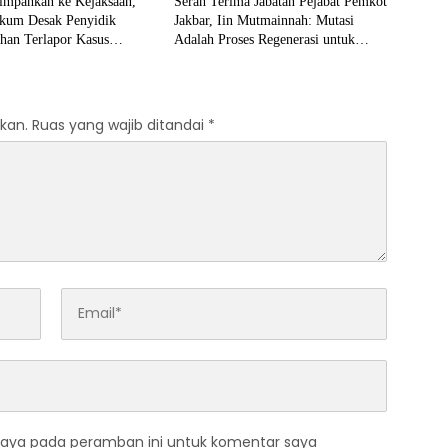
impahkan ke Kejaksaan,
Serah Terima Jabatan Pejabat Pemkot
kum Desak Penyidik
Jakbar, Iin Mutmainnah: Mutasi
han Terlapor Kasus
Adalah Proses Regenerasi untuk
okan
Perkuat Pelayanan Publik
kan.
Ruas yang wajib ditandai
*
saya pada peramban ini untuk komentar saya