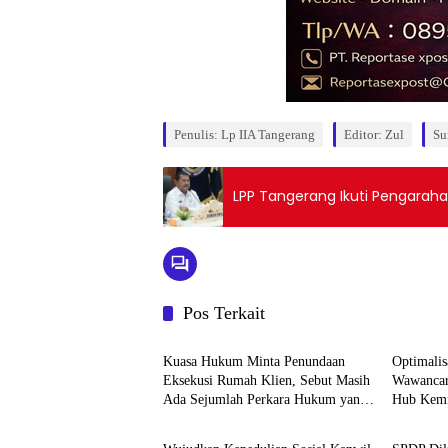
Penulis: Lp IIA Tangerang
Editor: Zul
Su
LPP Tangerang Ikuti Pengarahan
Pos Terkait
Berita
Berita
Kuasa Hukum Minta Penundaan
Optimalis
Eksekusi Rumah Klien, Sebut Masih
Wawancar
Ada Sejumlah Perkara Hukum yang
Hub Kemn
Berita
Berita
Berjalan