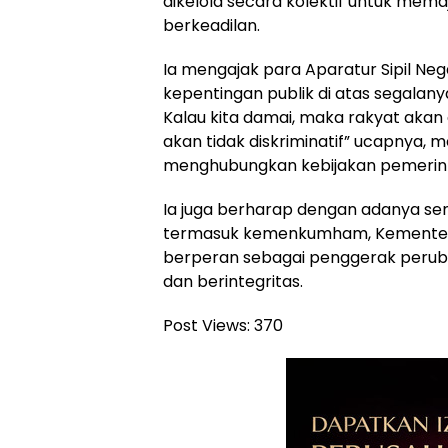
dikelola secara kolektif untuk mem
berkeadilan.
Ia mengajak para Aparatur Sipil N
kepentingan publik di atas segalany
Kalau kita damai, maka rakyat akan d
akan tidak diskriminatif” ucapnya, m
menghubungkan kebijakan pemerint
Ia juga berharap dengan adanya sem
termasuk kemenkumham, Kementeri
berperan sebagai penggerak perubah
dan berintegritas.
Post Views:
370