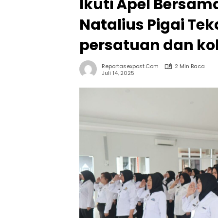
Ikuti Apel Bersam
Natalius Pigai T
persatuan dan ko
Reportasexpost.com
2 Min Baca
Juli 14, 2025