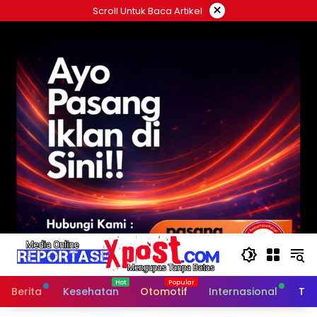
Langsung
×
Scroll Untuk Baca Artikel
ke
konten
Berita
Kesehatan
Otomotif
Internasional
Tek