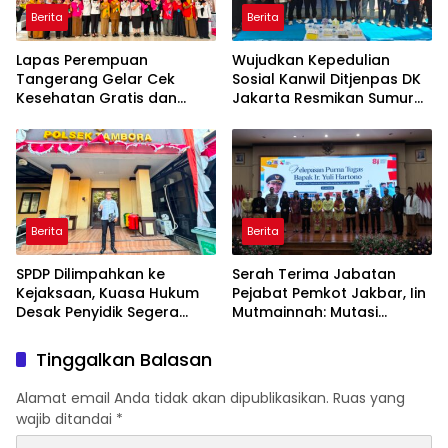
Berita
Berita
Lapas Perempuan
Wujudkan Kepedulian
Tangerang Gelar Cek
Sosial Kanwil Ditjenpas DK
Kesehatan Gratis dan
Jakarta Resmikan Sumur
Skrining TB, HIV, serta HPV
Bor di Masjid Al-Hidayah
DNA bagi Petugas dan
Warga Binaan
Berita
Berita
SPDP Dilimpahkan ke
Serah Terima Jabatan
Kejaksaan, Kuasa Hukum
Pejabat Pemkot Jakbar, Iin
Desak Penyidik Segera
Mutmainnah: Mutasi
Tahan Terlapor Kasus
Adalah Proses Regenerasi
Pengeroyokan
untuk Perkuat Pelayanan
Tinggalkan Balasan
Publik
Alamat email Anda tidak akan dipublikasikan.
Ruas yang
wajib ditandai
*