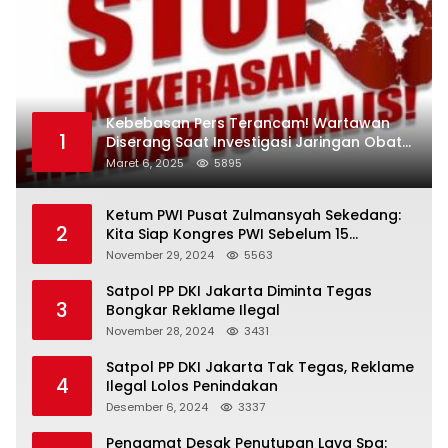
Kebebasan Pers Terancam! Wartawan
1
Diserang Saat Investigasi Jaringan Obat
Terlarang
Maret 6, 2025
5895
Ketum PWI Pusat Zulmansyah Sekedang:
2
Kita Siap Kongres PWI Sebelum 15
Desember 2024
November 29, 2024
5563
Satpol PP DKI Jakarta Diminta Tegas
3
Bongkar Reklame Ilegal
November 28, 2024
3431
Satpol PP DKI Jakarta Tak Tegas, Reklame
4
Ilegal Lolos Penindakan
Desember 6, 2024
3337
Pengamat Desak Penutupan Lava Spa: