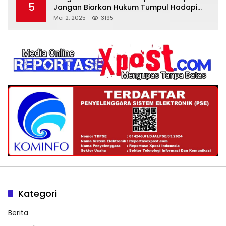
5
Jangan Biarkan Hukum Tumpul Hadapi
‘Spa Berkedok
Mei 2, 2025
3195
Kategori
Berita