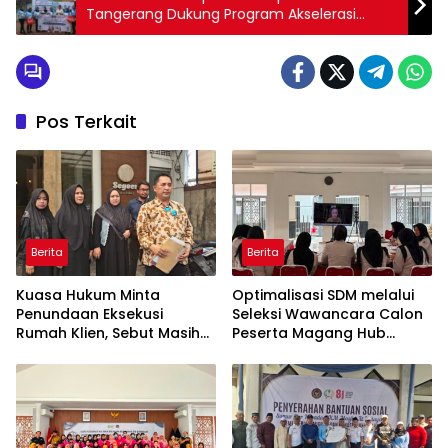
Tangerang Dukung Program Akselerasi
Menteri Imigrasi Dan Pemasyarakatan Agus
Andrianto
Pos Terkait
Berita
Berita
Kuasa Hukum Minta
Optimalisasi SDM melalui
Penundaan Eksekusi
Seleksi Wawancara Calon
Rumah Klien, Sebut Masih
Peserta Magang Hub
Ada Sejumlah Perkara
Kemnaker Batch 2 Tahun
Hukum yang Berjalan
2026