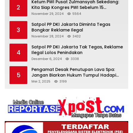
Ketum PWI Pusat Zulmansyah Sekedang:
2
Kita Siap Kongres PWI Sebelum 15
Desember 2024
November 29, 2024
5564
Satpol PP DKI Jakarta Diminta Tegas
3
Bongkar Reklame Ilegal
November 28, 2024
3432
Satpol PP DKI Jakarta Tak Tegas, Reklame
4
Ilegal Lolos Penindakan
Desember 6, 2024
3338
Pengamat Desak Penutupan Lava Spa:
5
Jangan Biarkan Hukum Tumpul Hadapi
‘Spa Berkedok
Mei 2, 2025
3199