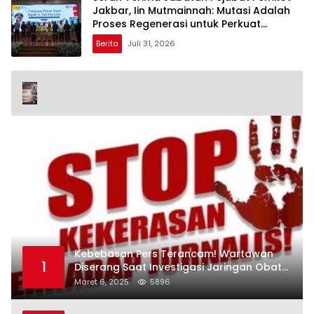
Jakbar, Iin Mutmainnah: Mutasi Adalah
Proses Regenerasi untuk Perkuat
Pelayanan Publik
Berita
Juli 31, 2026
Kebebasan Pers Terancam! Wartawan
1
Diserang Saat Investigasi Jaringan Obat
Terlarang
Maret 6, 2025
5896