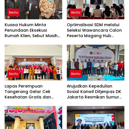
Berita
Berita
Kuasa Hukum Minta
Optimalisasi SDM melalui
Penundaan Eksekusi
Seleksi Wawancara Calon
Rumah Klien, Sebut Masih
Peserta Magang Hub
Ada Sejumlah Perkara
Kemnaker Batch 2 Tahun
Hukum yang Berjalan
2026
Berita
Berita
Lapas Perempuan
Wujudkan Kepedulian
Tangerang Gelar Cek
Sosial Kanwil Ditjenpas DK
Kesehatan Gratis dan
Jakarta Resmikan Sumur
Skrining TB, HIV, serta HPV
Bor di Masjid Al-Hidayah
DNA bagi Petugas dan
Warga Binaan