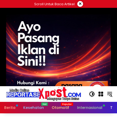
Langsung
×
Scroll Untuk Baca Artikel
ke
konten
Berita
Kesehatan
Otomotif
Internasional
Tek