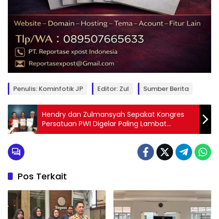
Penulis: Kominfotik JP
Editor: Zul
Sumber Berita
Hendry dan Zulmansyah Sepakat Kongres
Persatuan PWI Digelar Paling Lambat
Agustus 2025
Pos Terkait