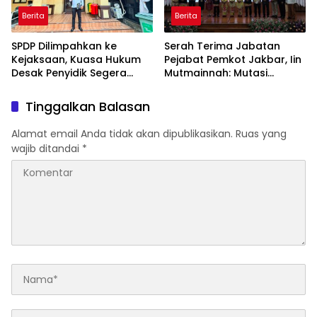
Berita
Berita
SPDP Dilimpahkan ke
Serah Terima Jabatan
Kejaksaan, Kuasa Hukum
Pejabat Pemkot Jakbar, Iin
Desak Penyidik Segera
Mutmainnah: Mutasi
Tahan Terlapor Kasus
Adalah Proses Regenerasi
Pengeroyokan
untuk Perkuat Pelayanan
Tinggalkan Balasan
Publik
Alamat email Anda tidak akan dipublikasikan.
Ruas yang
wajib ditandai
*