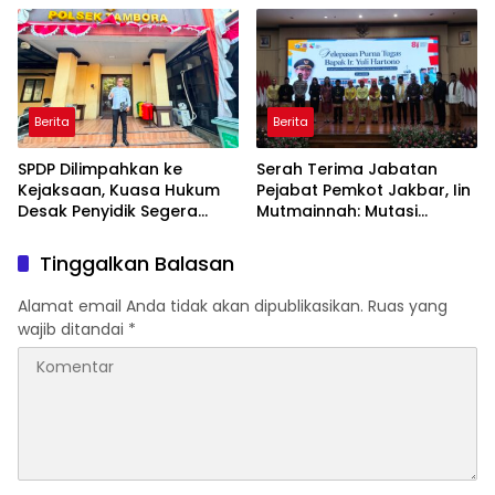
DNA bagi Petugas dan
Warga Binaan
Berita
Berita
SPDP Dilimpahkan ke
Serah Terima Jabatan
Kejaksaan, Kuasa Hukum
Pejabat Pemkot Jakbar, Iin
Desak Penyidik Segera
Mutmainnah: Mutasi
Tahan Terlapor Kasus
Adalah Proses Regenerasi
Pengeroyokan
untuk Perkuat Pelayanan
Tinggalkan Balasan
Publik
Alamat email Anda tidak akan dipublikasikan.
Ruas yang
wajib ditandai
*