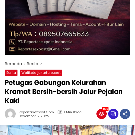
Beranda
Berita
Berita
Walikota jakarta pusat
Petugas Gabungan Kelurahan
Kramat Bersih-bersih Jalur Pejalan
Kaki
156
Reportasexpost.com
1 Min Baca
Desember 5, 2025