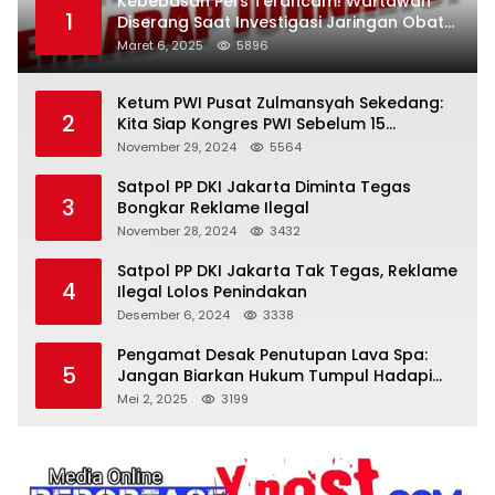
Kebebasan Pers Terancam! Wartawan
1
Diserang Saat Investigasi Jaringan Obat
Terlarang
Maret 6, 2025
5896
Ketum PWI Pusat Zulmansyah Sekedang:
2
Kita Siap Kongres PWI Sebelum 15
Desember 2024
November 29, 2024
5564
Satpol PP DKI Jakarta Diminta Tegas
3
Bongkar Reklame Ilegal
November 28, 2024
3432
Satpol PP DKI Jakarta Tak Tegas, Reklame
4
Ilegal Lolos Penindakan
Desember 6, 2024
3338
Pengamat Desak Penutupan Lava Spa:
5
Jangan Biarkan Hukum Tumpul Hadapi
‘Spa Berkedok
Mei 2, 2025
3199