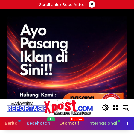
Langsung
×
Scroll Untuk Baca Artikel
ke
konten
Berita
Kesehatan
Otomotif
Internasional
Tek