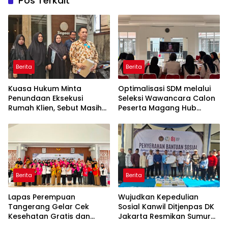
Pos Terkait
Berita
Berita
Kuasa Hukum Minta
Optimalisasi SDM melalui
Penundaan Eksekusi
Seleksi Wawancara Calon
Rumah Klien, Sebut Masih
Peserta Magang Hub
Ada Sejumlah Perkara
Kemnaker Batch 2 Tahun
Hukum yang Berjalan
2026
Berita
Berita
Lapas Perempuan
Wujudkan Kepedulian
Tangerang Gelar Cek
Sosial Kanwil Ditjenpas DK
Kesehatan Gratis dan
Jakarta Resmikan Sumur
Skrining TB, HIV, serta HPV
Bor di Masjid Al-Hidayah