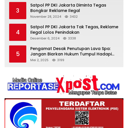
Satpol PP DKI Jakarta Diminta Tegas
3
Bongkar Reklame Ilegal
November 28, 2024
3432
Satpol PP DKI Jakarta Tak Tegas, Reklame
4
Ilegal Lolos Penindakan
Desember 6, 2024
3338
Pengamat Desak Penutupan Lava Spa:
5
Jangan Biarkan Hukum Tumpul Hadapi
‘Spa Berkedok
Mei 2, 2025
3199