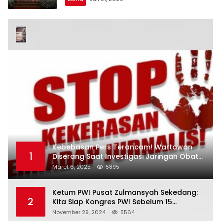
Kebebasan Pers Terancam! Wartawan
1
Diserang Saat Investigasi Jaringan Obat
Terlarang
Maret 6, 2025
5895
Ketum PWI Pusat Zulmansyah Sekedang:
2
Kita Siap Kongres PWI Sebelum 15
Desember 2024
November 29, 2024
5564