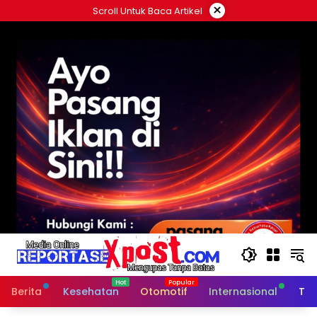
Langsung
×
Scroll Untuk Baca Artikel
ke
konten
Berita
Kesehatan
Otomotif
Internasional
Tek