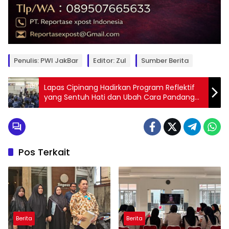
Penulis: PWI JakBar
Editor: Zul
Sumber Berita
Lapas Cipinang Hadirkan Program Reflektif
yang Sentuh Hati dan Ubah Cara Pandang
Warga Binaan
Pos Terkait
Berita
Berita