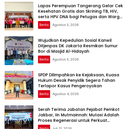
Lapas Perempuan Tangerang Gelar Cek
Kesehatan Gratis dan Skrining TB, HIV,
serta HPV DNA bagi Petugas dan Warga
Binaan
Berita
Agustus 5, 2026
Wujudkan Kepedulian Sosial Kanwil
Ditjenpas DK Jakarta Resmikan Sumur
Bor di Masjid Al-Hidayah
Berita
Agustus 5, 2026
SPDP Dilimpahkan ke Kejaksaan, Kuasa
Hukum Desak Penyidik Segera Tahan
Terlapor Kasus Pengeroyokan
Berita
Agustus 4, 2026
Serah Terima Jabatan Pejabat Pemkot
Jakbar, Iin Mutmainnah: Mutasi Adalah
Proses Regenerasi untuk Perkuat
Pelayanan Publik
Berita
Juli 31, 2026