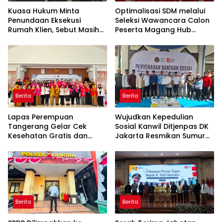
Kuasa Hukum Minta
Optimalisasi SDM melalui
Penundaan Eksekusi
Seleksi Wawancara Calon
Rumah Klien, Sebut Masih
Peserta Magang Hub
Ada Sejumlah Perkara
Kemnaker Batch 2 Tahun
Hukum yang Berjalan
2026
Berita
Berita
Lapas Perempuan
Wujudkan Kepedulian
Tangerang Gelar Cek
Sosial Kanwil Ditjenpas DK
Kesehatan Gratis dan
Jakarta Resmikan Sumur
Skrining TB, HIV, serta HPV
Bor di Masjid Al-Hidayah
DNA bagi Petugas dan
Warga Binaan
Berita
Berita