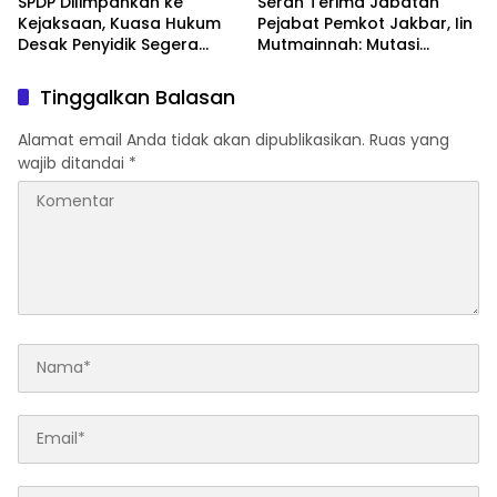
SPDP Dilimpahkan ke
Serah Terima Jabatan
Kejaksaan, Kuasa Hukum
Pejabat Pemkot Jakbar, Iin
Desak Penyidik Segera
Mutmainnah: Mutasi
Tahan Terlapor Kasus
Adalah Proses Regenerasi
Pengeroyokan
untuk Perkuat Pelayanan
Tinggalkan Balasan
Publik
Alamat email Anda tidak akan dipublikasikan.
Ruas yang
wajib ditandai
*