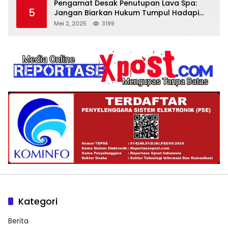
Pengamat Desak Penutupan Lava Spa:
5
Jangan Biarkan Hukum Tumpul Hadapi
‘Spa Berkedok
Mei 2, 2025
3199
Kategori
Berita