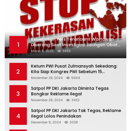
Kebebasan Pers Terancam! Wartawan
1
Diserang Saat Investigasi Jaringan Obat
Terlarang
Maret 6, 2025
5895
Ketum PWI Pusat Zulmansyah Sekedang:
2
Kita Siap Kongres PWI Sebelum 15
Desember 2024
November 29, 2024
5564
Satpol PP DKI Jakarta Diminta Tegas
3
Bongkar Reklame Ilegal
November 28, 2024
3432
Satpol PP DKI Jakarta Tak Tegas, Reklame
4
Ilegal Lolos Penindakan
Desember 6, 2024
3338