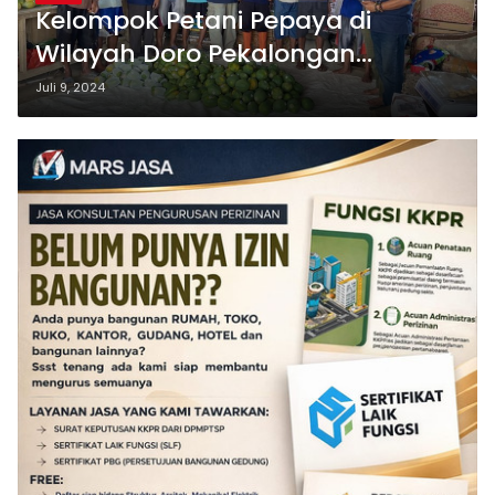
Kelompok Petani Pepaya di
Wilayah Doro Pekalongan
Dukung Irjen Pol Ahmad Lutfi Jadi
Juli 9, 2024
Gubernur Jawa Tengah