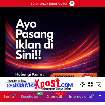
Langsung
×
Scroll Untuk Baca Artikel
ke
konten
Berita
Kesehatan
Otomotif
Internasional
Tek