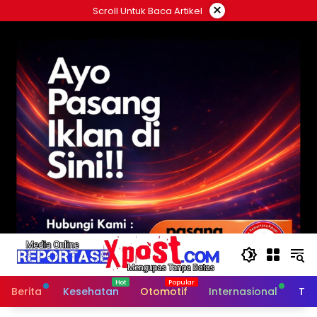
Langsung
×
Scroll Untuk Baca Artikel
ke
konten
Berita
Kesehatan
Otomotif
Internasional
Tek