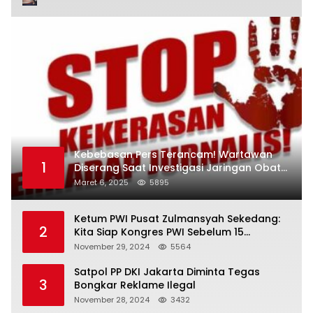
Kebebasan Pers Terancam! Wartawan
1
Diserang Saat Investigasi Jaringan Obat
Terlarang
Maret 6, 2025
5895
Ketum PWI Pusat Zulmansyah Sekedang:
2
Kita Siap Kongres PWI Sebelum 15
Desember 2024
November 29, 2024
5564
Satpol PP DKI Jakarta Diminta Tegas
3
Bongkar Reklame Ilegal
November 28, 2024
3432