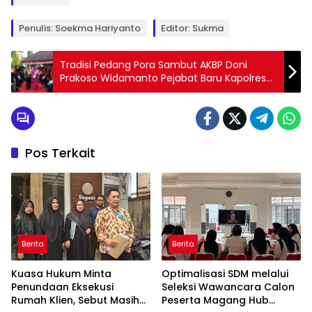
Penulis: Soekma Hariyanto
Editor: Sukma
Tradisi Pedang Pora Sambut AKBP Doni
Prakoso Widamanto Pejabat Baru Kapolres
Pekalongan
Pos Terkait
Berita
Berita
Kuasa Hukum Minta
Optimalisasi SDM melalui
Penundaan Eksekusi
Seleksi Wawancara Calon
Rumah Klien, Sebut Masih
Peserta Magang Hub