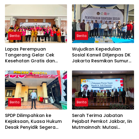
Ada Sejumlah Perkara
Kemnaker Batch 2 Tahun
Hukum yang Berjalan
2026
Berita
Berita
Lapas Perempuan
Wujudkan Kepedulian
Tangerang Gelar Cek
Sosial Kanwil Ditjenpas DK
Kesehatan Gratis dan
Jakarta Resmikan Sumur
Skrining TB, HIV, serta HPV
Bor di Masjid Al-Hidayah
DNA bagi Petugas dan
Warga Binaan
Berita
Berita
SPDP Dilimpahkan ke
Serah Terima Jabatan
Kejaksaan, Kuasa Hukum
Pejabat Pemkot Jakbar, Iin
Desak Penyidik Segera
Mutmainnah: Mutasi
Tahan Terlapor Kasus
Adalah Proses Regenerasi