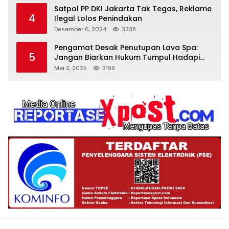
Satpol PP DKI Jakarta Tak Tegas, Reklame
4
Ilegal Lolos Penindakan
Desember 6, 2024
3338
Pengamat Desak Penutupan Lava Spa:
5
Jangan Biarkan Hukum Tumpul Hadapi
‘Spa Berkedok
Mei 2, 2025
3199