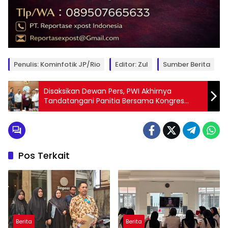
Penulis: Kominfotik JP/Rio
Editor: Zul
Sumber Berita
Disaksikan Dewan Pers, PWI Akhirnya
Tandatangani Panitia Bersama Kongres
Persatuan
Pos Terkait
Berita
Berita