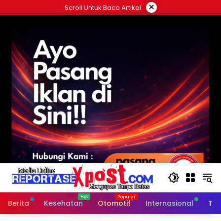
Langsung
×
Scroll Untuk Baca Artikel
ke
konten
Berita
Kesehatan
Otomotif
Internasional
Tek