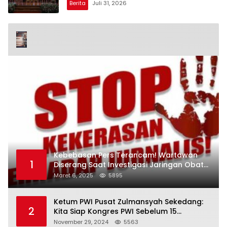
Berita
Juli 31, 2026
Kebebasan Pers Terancam! Wartawan
1
Diserang Saat Investigasi Jaringan Obat
Terlarang
Maret 6, 2025
5895
Ketum PWI Pusat Zulmansyah Sekedang:
2
Kita Siap Kongres PWI Sebelum 15
Desember 2024
November 29, 2024
5563