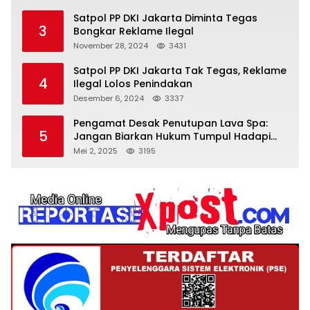
Satpol PP DKI Jakarta Diminta Tegas
3
Bongkar Reklame Ilegal
November 28, 2024
3431
Satpol PP DKI Jakarta Tak Tegas, Reklame
4
Ilegal Lolos Penindakan
Desember 6, 2024
3337
Pengamat Desak Penutupan Lava Spa:
5
Jangan Biarkan Hukum Tumpul Hadapi
‘Spa Berkedok
Mei 2, 2025
3195