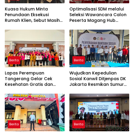
Kuasa Hukum Minta
Optimalisasi SDM melalui
Penundaan Eksekusi
Seleksi Wawancara Calon
Rumah Klien, Sebut Masih
Peserta Magang Hub
Ada Sejumlah Perkara
Kemnaker Batch 2 Tahun
Hukum yang Berjalan
2026
Berita
Berita
Lapas Perempuan
Wujudkan Kepedulian
Tangerang Gelar Cek
Sosial Kanwil Ditjenpas DK
Kesehatan Gratis dan
Jakarta Resmikan Sumur
Skrining TB, HIV, serta HPV
Bor di Masjid Al-Hidayah
DNA bagi Petugas dan
Warga Binaan
Berita
Berita