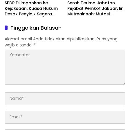
SPDP Dilimpahkan ke
Serah Terima Jabatan
Kejaksaan, Kuasa Hukum
Pejabat Pemkot Jakbar, Iin
Desak Penyidik Segera
Mutmainnah: Mutasi
Tahan Terlapor Kasus
Adalah Proses Regenerasi
Pengeroyokan
untuk Perkuat Pelayanan
Tinggalkan Balasan
Publik
Alamat email Anda tidak akan dipublikasikan.
Ruas yang
wajib ditandai
*