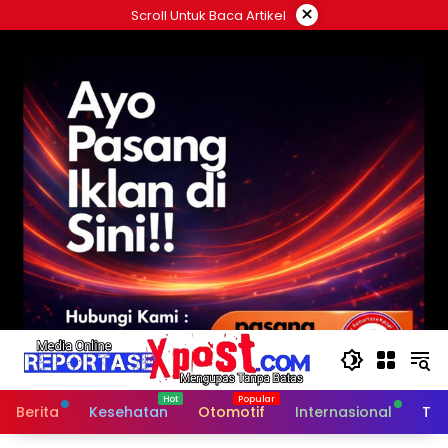
Langsung
×
Scroll Untuk Baca Artikel
ke
konten
Berita
Kesehatan
Otomotif
Internasional
Tek