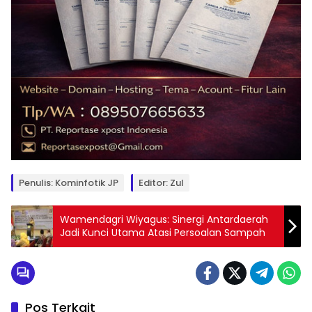
Penulis: Kominfotik JP
Editor: Zul
Wamendagri Wiyagus: Sinergi Antardaerah
Jadi Kunci Utama Atasi Persoalan Sampah
Pos Terkait