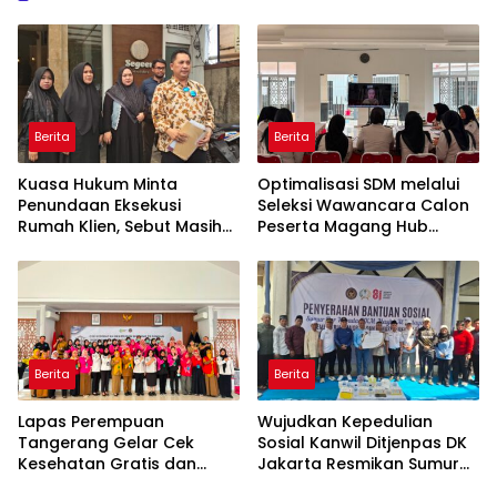
Berita
Berita
Kuasa Hukum Minta
Optimalisasi SDM melalui
Penundaan Eksekusi
Seleksi Wawancara Calon
Rumah Klien, Sebut Masih
Peserta Magang Hub
Ada Sejumlah Perkara
Kemnaker Batch 2 Tahun
Hukum yang Berjalan
2026
Berita
Berita
Lapas Perempuan
Wujudkan Kepedulian
Tangerang Gelar Cek
Sosial Kanwil Ditjenpas DK
Kesehatan Gratis dan
Jakarta Resmikan Sumur
Skrining TB, HIV, serta HPV
Bor di Masjid Al-Hidayah