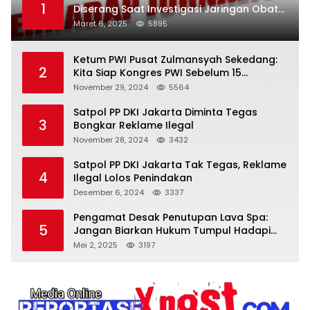
1
Diserang Saat Investigasi Jaringan Obat
Terlarang
Maret 6, 2025
5895
Ketum PWI Pusat Zulmansyah Sekedang:
2
Kita Siap Kongres PWI Sebelum 15
Desember 2024
November 29, 2024
5564
Satpol PP DKI Jakarta Diminta Tegas
3
Bongkar Reklame Ilegal
November 28, 2024
3432
Satpol PP DKI Jakarta Tak Tegas, Reklame
4
Ilegal Lolos Penindakan
Desember 6, 2024
3337
Pengamat Desak Penutupan Lava Spa:
5
Jangan Biarkan Hukum Tumpul Hadapi
‘Spa Berkedok
Mei 2, 2025
3197