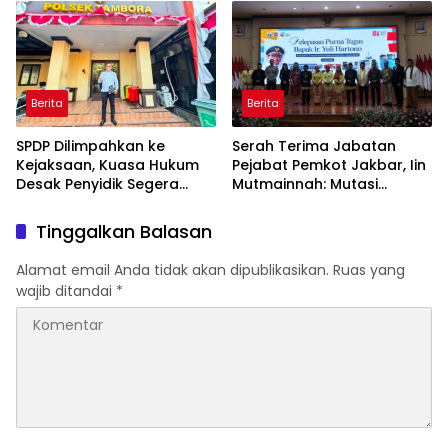
DNA bagi Petugas dan
Warga Binaan
Berita
Berita
SPDP Dilimpahkan ke
Serah Terima Jabatan
Kejaksaan, Kuasa Hukum
Pejabat Pemkot Jakbar, Iin
Desak Penyidik Segera
Mutmainnah: Mutasi
Tahan Terlapor Kasus
Adalah Proses Regenerasi
Pengeroyokan
untuk Perkuat Pelayanan
Tinggalkan Balasan
Publik
Alamat email Anda tidak akan dipublikasikan.
Ruas yang
wajib ditandai
*