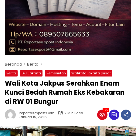
Beranda
Berita
Berita
DKI Jakarta
Pemerintah
Walikota jakarta pusat
Wali Kota Jakpus Serahkan Enam
Kunci Bedah Rumah Eks Kebakaran
di RW 01 Bungur
169
Reportasexpost.com
2 Min Baca
Januari 15, 2026