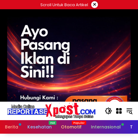
Langsung
×
Scroll Untuk Baca Artikel
ke
konten
Berita
Kesehatan
Otomotif
Internasional
Tek