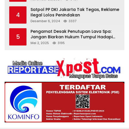
Satpol PP DKI Jakarta Tak Tegas, Reklame
4
Ilegal Lolos Penindakan
Desember 6, 2024
3337
Pengamat Desak Penutupan Lava Spa:
5
Jangan Biarkan Hukum Tumpul Hadapi
‘Spa Berkedok
Mei 2, 2025
3195