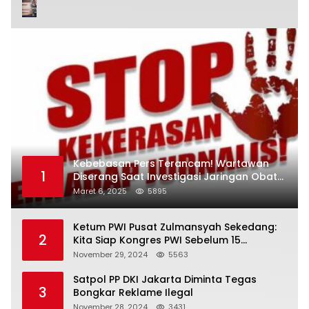
Kebebasan Pers Terancam! Wartawan
1
Diserang Saat Investigasi Jaringan Obat
Terlarang
Maret 6, 2025
5895
Ketum PWI Pusat Zulmansyah Sekedang:
2
Kita Siap Kongres PWI Sebelum 15
Desember 2024
November 29, 2024
5563
Satpol PP DKI Jakarta Diminta Tegas
3
Bongkar Reklame Ilegal
November 28, 2024
3431