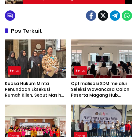
2025 Kementerian Imigrasi dan
Pemasyarakatan
Pos Terkait
Berita
Berita
Kuasa Hukum Minta
Optimalisasi SDM melalui
Penundaan Eksekusi
Seleksi Wawancara Calon
Rumah Klien, Sebut Masih
Peserta Magang Hub
Ada Sejumlah Perkara
Kemnaker Batch 2 Tahun
Hukum yang Berjalan
2026
Berita
Berita