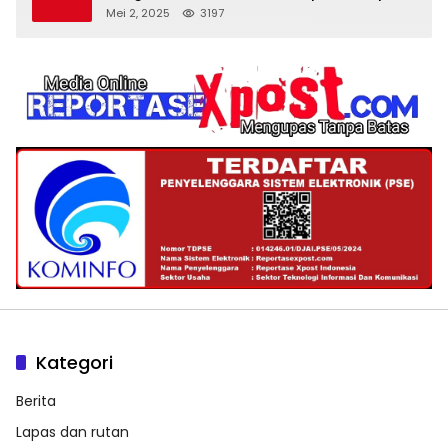
‘Spa Berkedok
Mei 2, 2025
3197
Kategori
Berita
Lapas dan rutan