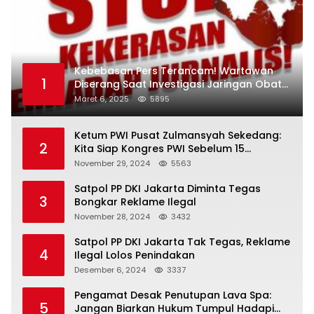
Kebebasan Pers Terancam! Wartawan
1
Diserang Saat Investigasi Jaringan Obat
Terlarang
Maret 6, 2025
5895
Ketum PWI Pusat Zulmansyah Sekedang:
2
Kita Siap Kongres PWI Sebelum 15
Desember 2024
November 29, 2024
5563
Satpol PP DKI Jakarta Diminta Tegas
3
Bongkar Reklame Ilegal
November 28, 2024
3432
Satpol PP DKI Jakarta Tak Tegas, Reklame
4
Ilegal Lolos Penindakan
Desember 6, 2024
3337
Pengamat Desak Penutupan Lava Spa:
5
Jangan Biarkan Hukum Tumpul Hadapi