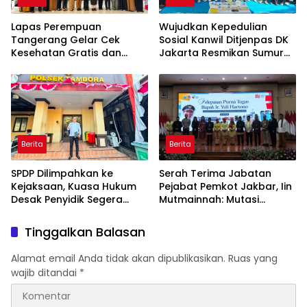
Lapas Perempuan
Wujudkan Kepedulian
Tangerang Gelar Cek
Sosial Kanwil Ditjenpas DK
Kesehatan Gratis dan
Jakarta Resmikan Sumur
Skrining TB, HIV, serta HPV
Bor di Masjid Al-Hidayah
DNA bagi Petugas dan
Warga Binaan
Berita
Berita
SPDP Dilimpahkan ke
Serah Terima Jabatan
Kejaksaan, Kuasa Hukum
Pejabat Pemkot Jakbar, Iin
Desak Penyidik Segera
Mutmainnah: Mutasi
Tahan Terlapor Kasus
Adalah Proses Regenerasi
Pengeroyokan
untuk Perkuat Pelayanan
Tinggalkan Balasan
Publik
Alamat email Anda tidak akan dipublikasikan.
Ruas yang
wajib ditandai
*